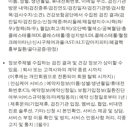
이름, 성별, 생년월일, 휴대전화번호, 이메일 주소, 검진기관 
방문 내역(검진종류/검진연도/검진일자/검진기관명/검사항
목/검사수치/소견), 건강보험공단에서 수집된 검진 결과(검
진일자/검진장소/신장/체중/허리둘레/체질량지수/시력(좌/
우)/청력(좌/우), 혈압(최고/최저)/요단백/혈색소/공복혈당/총
콜레스테롤/HDL콜레스테롤/중성지방/LDL콜레스테롤/혈청
크레아타닌/신사구체여과율/AST/ALT/감마지피티/폐결핵 
흉부질환/골다공증/판정)
정보주체별 수집하는 검진 결과 및 건강 정보가 상이할 수 
있음.  | 퇴사 또는 고객사와의 계약 종료 시까지

(이후에는 개인회원으로 전환되어 회원 탈퇴 시까지) |

| 안심케어 서비스 | 예약자정보(이름/성별/생년월일/휴대전
화번호/CI), 예약정보(예약신청일), 보험가입정보(질환진단
여부/서비스규약동의/마케팅동의) | 예약 신청일로부터 1년 |

| 제휴문의(기업제휴, 검진기관 입점, 멤버십, 협업, 비대면 
진료 솔루션, 기타) 신청 시 본인확인, 서비스 제공 및 상담, 
서비스 부정 이용 확인 및 방지, 서비스 민원사항 처리, 각종 
고지 및 통지 | [필수]
