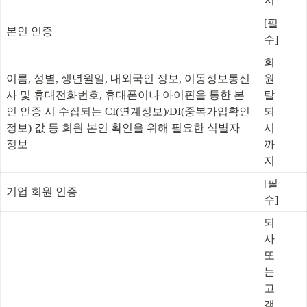
지
[필
본인 인증
수]
회
이름, 성별, 생년월일, 내외국인 정보, 이동정보통신
원 
사 및 휴대전화번호, 휴대폰이나 아이핀을 통한 본
탈
인 인증 시 수집되는 CI(연계정보)/DI(중복가입확인
퇴 
정보) 값 등 회원 본인 확인을 위해 필요한 식별자 
시
정보
까
지
[필
기업 회원 인증
수]
퇴
사 
또
는 
고
객