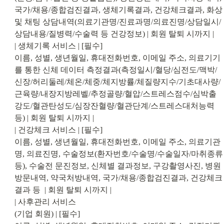
국가/채용/종합검진결과, 생체기록결과, 건강체크결과, 화상 
및 채팅 상담내역(의료기관명/진료과명/의료진명/상담일시/
상담내용/질병력/수술력 등 건강정보) | 회원 탈퇴 시까지 |

| 생체기록 서비스 | [필수]

이름, 성별, 생년월일, 휴대전화번호, 이메일 주소, 의료기기
를 통한 신체 데이터 측정결과(측정일시/혈당/심전도/맥박/
신장/허리둘레/체온/체중/체지방률/체질량지수/기초대사량/
근육량/내장지방레벨/추정골량/혈압/스트레스점수/심박출
강도/혈관탄성도/심장잔혈량/혈관단계/스트레스대처능력 
등) | 회원 탈퇴 시까지 |

| 건강체크 서비스 | [필수]

이름, 성별, 생년월일, 휴대전화번호, 이메일 주소, 의료기관
명, 의료진명, 수술정보(환자번호/수술명/수술일자/마취종류 
등), 수술전 문진정보, 신체별 결과정보, 구강촬영사진, 병원
방문내역, 약국처방내역, 국가/채용/종합검진결과, 건강체크
결과 등  | 회원 탈퇴 시까지 |

| 사후관리 서비스

(기업 회원) | [필수]
