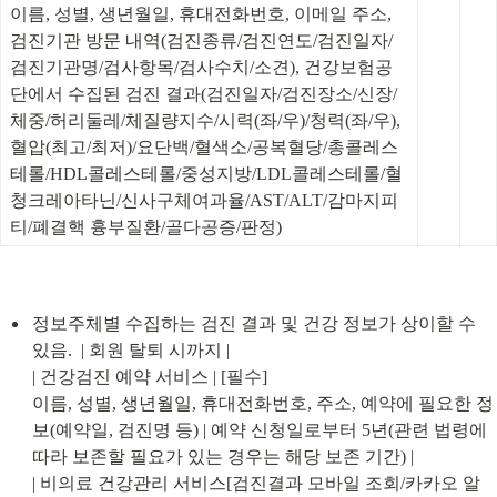
이름, 성별, 생년월일, 휴대전화번호, 이메일 주소, 
검진기관 방문 내역(검진종류/검진연도/검진일자/
검진기관명/검사항목/검사수치/소견), 건강보험공
단에서 수집된 검진 결과(검진일자/검진장소/신장/
체중/허리둘레/체질량지수/시력(좌/우)/청력(좌/우), 
혈압(최고/최저)/요단백/혈색소/공복혈당/총콜레스
테롤/HDL콜레스테롤/중성지방/LDL콜레스테롤/혈
청크레아타닌/신사구체여과율/AST/ALT/감마지피
티/폐결핵 흉부질환/골다공증/판정)
정보주체별 수집하는 검진 결과 및 건강 정보가 상이할 수 
있음.  | 회원 탈퇴 시까지 |

| 건강검진 예약 서비스 | [필수]

이름, 성별, 생년월일, 휴대전화번호, 주소, 예약에 필요한 정
보(예약일, 검진명 등) | 예약 신청일로부터 5년(관련 법령에 
따라 보존할 필요가 있는 경우는 해당 보존 기간) |

| 비의료 건강관리 서비스[검진결과 모바일 조회/카카오 알