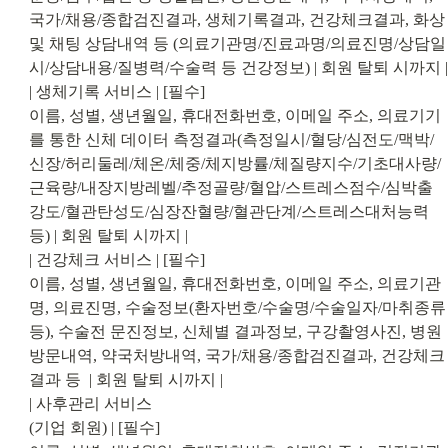
국가/채용/종합검진결과, 생체기록결과, 건강체크결과, 화상 
및 채팅 상담내역 등 (의료기관명/진료과명/의료진명/상담일
시/상담내용/질병력/수술력 등 건강정보) | 회원 탈퇴 시까지 |

| 생체기록 서비스 | [필수]

이름, 성별, 생년월일, 휴대전화번호, 이메일 주소, 의료기기
를 통한 신체 데이터 측정결과(측정일시/혈당/심전도/맥박/
신장/허리둘레/체온/체중/체지방률/체질량지수/기초대사량/
근육량/내장지방레벨/추정골량/혈압/스트레스점수/심박출
강도/혈관탄성도/심장잔혈량/혈관단계/스트레스대처능력 
등) | 회원 탈퇴 시까지 |

| 건강체크 서비스 | [필수]

이름, 성별, 생년월일, 휴대전화번호, 이메일 주소, 의료기관
명, 의료진명, 수술정보(환자번호/수술명/수술일자/마취종류 
등), 수술전 문진정보, 신체별 결과정보, 구강촬영사진, 병원
방문내역, 약국처방내역, 국가/채용/종합검진결과, 건강체크
결과 등  | 회원 탈퇴 시까지 |

| 사후관리 서비스

(기업 회원) | [필수]
