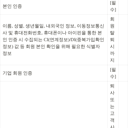
[필
본인 인증
수]
회
이름, 성별, 생년월일, 내외국인 정보, 이동정보통신
원 
사 및 휴대전화번호, 휴대폰이나 아이핀을 통한 본
탈
인 인증 시 수집되는 CI(연계정보)/DI(중복가입확인
퇴 
정보) 값 등 회원 본인 확인을 위해 필요한 식별자 
시
정보
까
지
[필
기업 회원 인증
수]
퇴
사 
또
는 
고
객
사