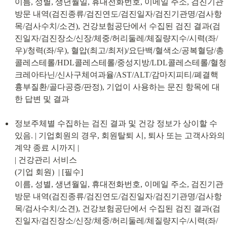
이름, 성별, 생년월일, 휴대전화번호, 이메일 주소, 검진기관 
방문 내역(검진종류/검진연도/검진일자/검진기관명/검사항
목/검사수치/소견), 건강보험공단에서 수집된 검진 결과(검
진일자/검진장소/신장/체중/허리둘레/체질량지수/시력(좌/
우)/청력(좌/우), 혈압(최고/최저)/요단백/혈색소/공복혈당/총
콜레스테롤/HDL콜레스테롤/중성지방/LDL콜레스테롤/혈청
크레아타닌/신사구체여과율/AST/ALT/감마지피티/폐결핵 
흉부질환/골다공증/판정), 기업이 사용하는 문진 항목에 대
한 답변 및 결과
정보주체별 수집하는 검진 결과 및 건강 정보가 상이할 수 
있음. | 기업회원의 경우, 회원탈퇴 시, 퇴사 또는 고객사와의 
계약 종료 시까지 |

| 건강관리 서비스

(기업 회원)  | [필수]

이름, 성별, 생년월일, 휴대전화번호, 이메일 주소, 검진기관 
방문 내역(검진종류/검진연도/검진일자/검진기관명/검사항
목/검사수치/소견), 건강보험공단에서 수집된 검진 결과(검
진일자/검진장소/신장/체중/허리둘레/체질량지수/시력(좌/