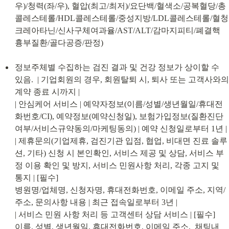
우)/청력(좌/우), 혈압(최고/최저)/요단백/혈색소/공복혈당/총
콜레스테롤/HDL콜레스테롤/중성지방/LDL콜레스테롤/혈청
크레아타닌/신사구체여과율/AST/ALT/감마지피티/폐결핵 
흉부질환/골다공증/판정)
정보주체별 수집하는 검진 결과 및 건강 정보가 상이할 수 
있음.  | 기업회원의 경우, 회원탈퇴 시, 퇴사 또는 고객사와의 
계약 종료 시까지 |

| 안심케어 서비스 | 예약자정보(이름/성별/생년월일/휴대전
화번호/CI), 예약정보(예약신청일), 보험가입정보(질환진단
여부/서비스규약동의/마케팅동의) | 예약 신청일로부터 1년 |

| 제휴문의(기업제휴, 검진기관 입점, 협업, 비대면 진료 솔루
션, 기타) 신청 시 본인확인, 서비스 제공 및 상담, 서비스 부
정 이용 확인 및 방지, 서비스 민원사항 처리, 각종 고지 및 
통지 | [필수]

병원명/업체명, 신청자명, 휴대전화번호, 이메일 주소, 지역/
주소, 문의사항 내용 | 최근 접속일로부터 3년 |

| 서비스 민원 사항 처리 등 고객센터 상담 서비스 | [필수]

이름, 성별, 생년월일, 휴대전화번호, 이메일 주소,  채팅내