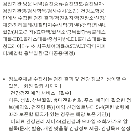
검진기관 방문 내역(검진종류/검진연도/검진일자/
검진기관명/검사항목/검사수치/소견), 건강보험공
단에서 수집된 검진 결과(검진일자/검진장소/신장/
체중/허리둘레/체질량지수/시력(좌/우)/청력(좌/우), 
혈압(최고/최저)/요단백/혈색소/공복혈당/총콜레스
테롤/HDL콜레스테롤/중성지방/LDL콜레스테롤/혈
청크레아타닌/신사구체여과율/AST/ALT/감마지피
티/폐결핵 흉부질환/골다공증/판정)
정보주체별 수집하는 검진 결과 및 건강 정보가 상이할 수 
있음.  | 회원 탈퇴 시까지 |

| 건강검진 예약 서비스 | [필수]

이름, 성별, 생년월일, 휴대전화번호, 주소, 예약에 필요한 정
보(예약일, 검진명 등) | 예약 신청일로부터 5년(관련 법령에 
따라 보존할 필요가 있는 경우는 해당 보존 기간) |

| 비의료 건강관리 서비스[검진결과 모바일 조회/카카오 알
림톡(문자) 발송, 개인 맞춤형 건강정보 제공, 건강목표 설정 