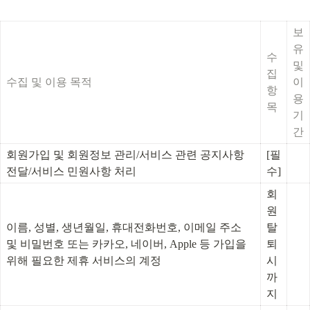
보
유 
수
및 
집 
수집 및 이용 목적
이
항
용
목
기
간
회원가입 및 회원정보 관리/서비스 관련 공지사항 
[필
전달/서비스 민원사항 처리
수]
회
원 
이름, 성별, 생년월일, 휴대전화번호, 이메일 주소 
탈
및 비밀번호 또는 카카오, 네이버, Apple 등 가입을 
퇴 
위해 필요한 제휴 서비스의 계정
시
까
지